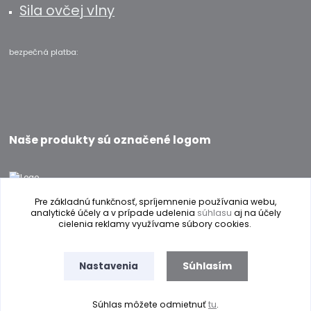
Sila ovčej vlny
bezpečná platba:
Naše produkty sú označené logom
Pre základnú funkčnosť, spríjemnenie používania webu,
analytické účely a v prípade udelenia
súhlasu
aj na účely
cielenia reklamy využívame súbory cookies.
Prevádzkovateľ internetového obchodu si vyhradzuje právo na zmenu
Súhlasím
Nastavenia
textu a obrázkov bez predchádzajúceho upozornenia. Obrázky môžu byť
len ilustračné.
Súhlas môžete odmietnuť
tu
.