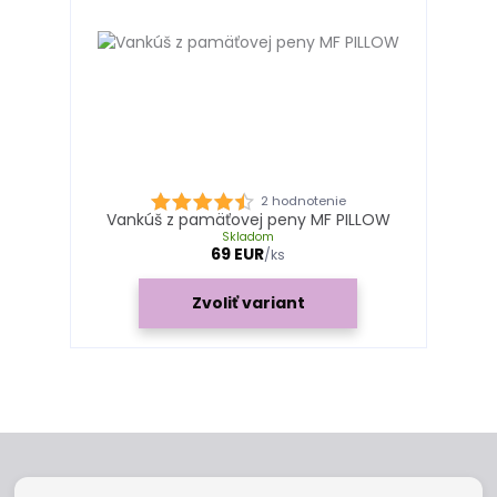
2 hodnotenie
Vankúš z pamäťovej peny MF PILLOW
Skladom
69 EUR
/
ks
Zvoliť variant