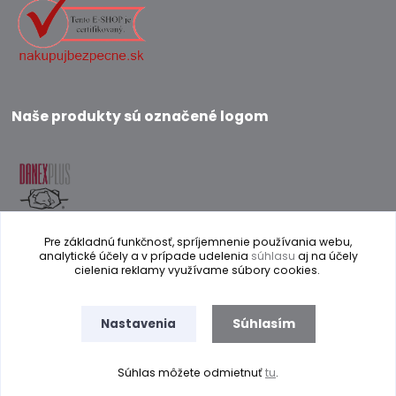
Naše produkty sú označené logom
Pre základnú funkčnosť, spríjemnenie používania webu,
analytické účely a v prípade udelenia
súhlasu
aj na účely
cielenia reklamy využívame súbory cookies.
Prevádzkovateľ internetového obchodu si vyhradzuje právo na zmenu
Súhlasím
Nastavenia
textu a obrázkov bez predchádzajúceho upozornenia. Obrázky môžu byť
len ilustračné.
Súhlas môžete odmietnuť
tu
.