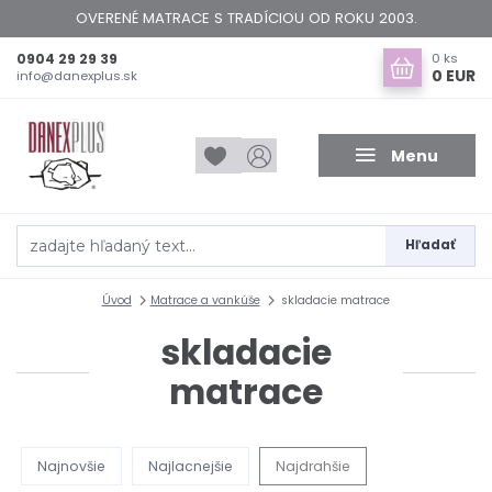
OVERENÉ MATRACE S TRADÍCIOU OD ROKU 2003.
0904 29 29 39
0
ks
0 EUR
info@danexplus.sk
Menu
Hľadať
Úvod
Matrace a vankúše
skladacie matrace
skladacie
matrace
Najnovšie
Najlacnejšie
Najdrahšie