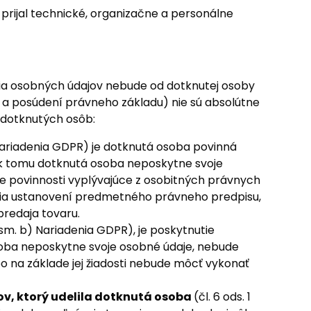
prijal technické, organizačne a personálne
ia osobných údajov nebude od dotknutej osoby
 a posúdení právneho základu) nie sú absolútne
 dotknutých osôb:
) Nariadenia GDPR) je dotknutá osoba povinná
ek tomu dotknutá osoba neposkytne svoje
je povinnosti vyplývajúce z osobitných právnych
nia ustanovení predmetného právneho predpisu,
predaja tovaru.
 písm. b) Nariadenia GDPR), je poskytnutie
oba neposkytne svoje osobné údaje, nebude
o na základe jej žiadosti nebude môcť vykonať
v, ktorý udelila dotknutá osoba
(čl. 6 ods. 1