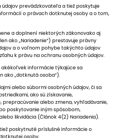
údajov prevádzkovateľa a tiež poskytuje
formácií o právach dotknutej osoby a o tom,
zmene a doplnení niektorých zákonovako aj
 len ako „Nariadenie“) prestavuje právny
údajov a o voľnom pohybe takýchto údajov
vzťahu k právu na ochranu osobných údajov.
 akékoľvek informácie týkajúce sa
len ako „dotknutá osoba“).
ajmi alebo súbormi osobných údajov, či sa
triedkami, ako sú získavanie,
, prepracúvanie alebo zmena, vyhľadávanie,
lebo poskytovanie iným spôsobom,
ebo likvidácia (Článok 4(2) Nariadenia).
 tiež poskytnuté príslušné informácie o
dotknutej osoby.