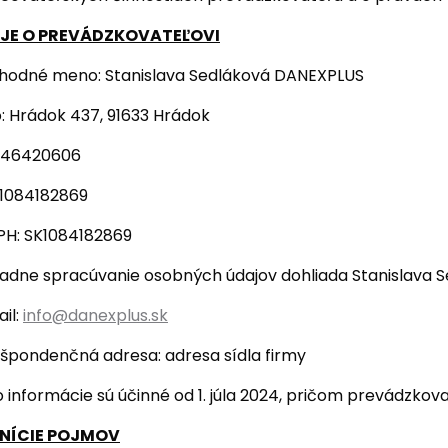
JE O PREVÁDZKOVATEĽOVI
odné meno: Stanislava Sedláková DANEXPLUS
o: Hrádok 437, 91633 Hrádok
 46420606
 1084182869
PH: SK1084182869
iadne spracúvanie osobných údajov dohliada Stanislava S
il:
info@danexplus.sk
špondenčná adresa: adresa sídla firmy
o informácie sú účinné od 1. júla 2024, pričom prevádzkova
INÍCIE POJMOV