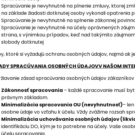
Spracúvanie je nevyhnutné na plnenie zmluvy, ktorej zm
na základe žiadosti dotknutej osoby vykonali opatrenia 
Spracúvanie je nevyhnutné na splnenie zákonnej povinno
Spracúvanie je nevyhnutné na účely oprávnených záujmov
strana, s výnimkou prípadov, keď nad takýmito záujmam
slobody dotknutej
y, ktoré si vyžadujú ochranu osobných údajov, najmä ak j
ADY SPRACÚVANIA OSOBNÝCH ÚDAJOVV NAŠOM INT
žiavanie zásad spracúvania osobných údajov zákazníkov p
Zákonnosť spracovania
– každé spracovanie musí by
právnym základom.
Minimalizácia spracovania OU (nevyhnutnosť)
– le
osobne údaje vo vzťahu k účelu. Vždy zvážime rozsah sp
Minimalizácia uchovávania osobných údajov (likvi
identifikáciu DO, kým je to potrebne na účely. Vaše osob
účelu spracovania.