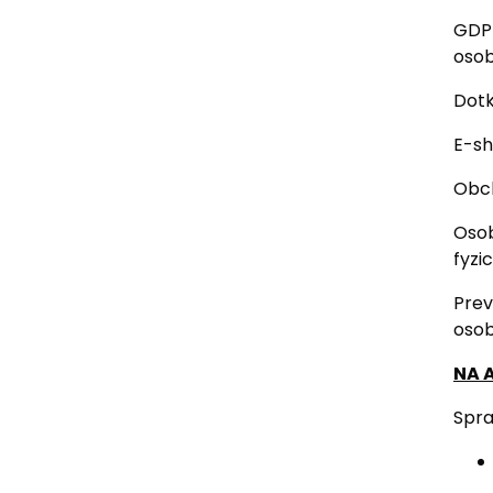
GDPR
osob
Dotk
E-sh
Obch
Osob
fyzi
Prev
osob
NA 
Spra