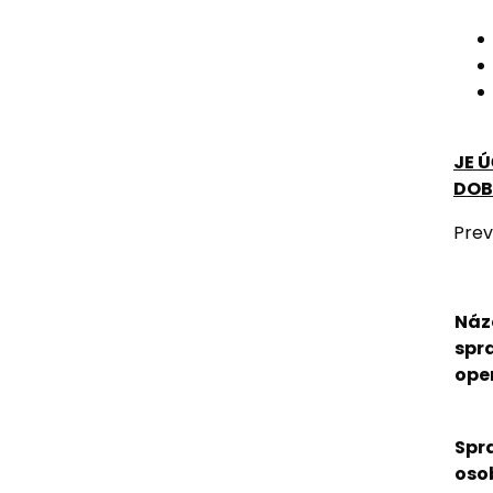
JE 
DOB
Prev
Náz
spr
ope
Spr
oso