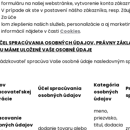
formuláru na našej webstránke, vytvorenie konta zákaz
V prípade ak ste v postavení nášho zákazníka, resp. Záu
Za úče
lom zlepšenia našich služieb, personalizácie a aj marke
informácií nájdete v časti
Cookies
.
ÚČEL SPRACÚVANIA OSOBNÝCH ÚDAJOV, PRÁVNY ZÁKL
U MÁME ULOŽENÉ VAŠE OSOBNÉ ÚDAJE
ádzkovateľ spracúva Vaše osobné údaje nasledovným s
ov
Kategória
Účel spracúvania
P
acovateľskej
osobných
osobných údajov
s
rácie
údajov
meno,
acovanie
priezvisko,
bných údajov
titul, dodacia
dodanie tovaru alebo
z