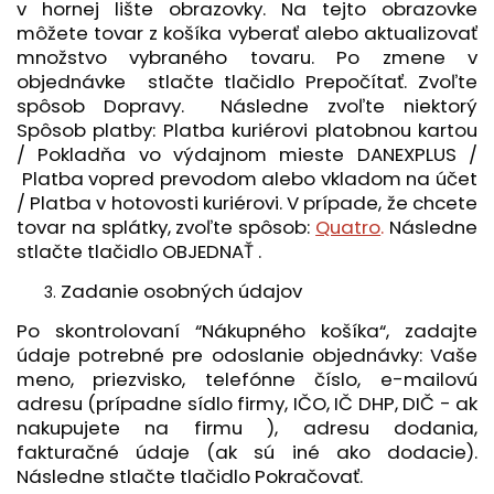
v hornej lište obrazovky. Na tejto obrazovke
môžete tovar z košíka vyberať alebo aktualizovať
množstvo vybraného tovaru. Po zmene v
objednávke stlačte tlačidlo Prepočítať. Zvoľte
spôsob Dopravy. Následne zvoľte niektorý
Spôsob platby: Platba kuriérovi platobnou kartou
/ Pokladňa vo výdajnom mieste DANEXPLUS /
Platba vopred prevodom alebo vkladom na účet
/ Platba v hotovosti kuriérovi. V prípade, že chcete
tovar na splátky, zvoľte spôsob:
Quatro
.
Následne
stlačte tlačidlo OBJEDNAŤ .
Zadanie osobných údajov
Po skontrolovaní “Nákupného košíka“, zadajte
údaje potrebné pre odoslanie objednávky: Vaše
meno, priezvisko, telefónne číslo, e-mailovú
adresu (prípadne sídlo firmy, IČO, IČ DHP, DIČ - ak
nakupujete na firmu ), adresu dodania,
fakturačné údaje (ak sú iné ako dodacie).
Následne stlačte tlačidlo Pokračovať.