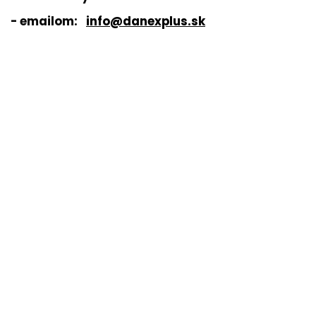
- emailom:
info@danexplus.sk