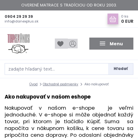
OVERENÉ MATRACE S TRADÍCIOU OD ROKU 2003.
0904 29 29 39
0
ks
0 EUR
info@danexplus.sk
Menu
Hľadať
Úvod
Obchodné podmienky
Ako nakupovať
Ako nakupovať v našom eshope
Nakupovať v našom e-shope je veľmi
jednoduché. V e-shope si môže objednať každý
tovar, pri ktorom je tlačidlo Kúpiť. Suma sa
napočíta v nákupnom košíku, k cene tovaru sa
pripočíta cena dopravy. Po odoslaní objednávky