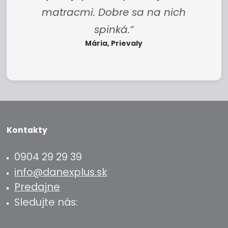
všade, kam ideme.“
Romana, Nové Mesto nad Váhom
Kontakty
0904 29 29 39
info@danexplus.sk
Predajne
Sledujte nás: