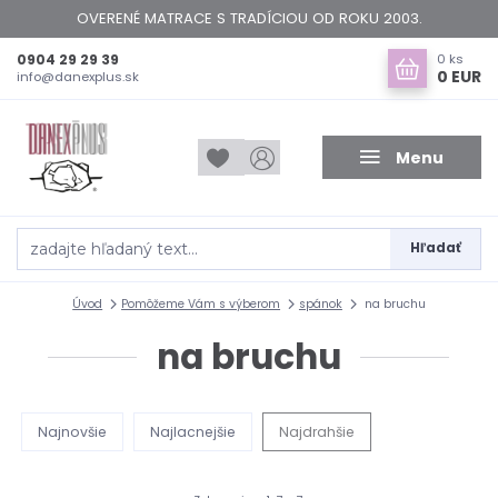
OVERENÉ MATRACE S TRADÍCIOU OD ROKU 2003.
0904 29 29 39
0
ks
0 EUR
info@danexplus.sk
Menu
Hľadať
Úvod
Pomôžeme Vám s výberom
spánok
na bruchu
na bruchu
Najnovšie
Najlacnejšie
Najdrahšie