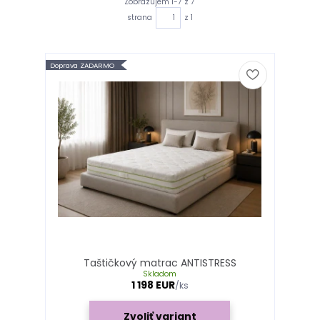
Zobrazujem 1-7 z 7
strana
z 1
Doprava ZADARMO
Taštičkový matrac ANTISTRESS
Skladom
1 198 EUR
/
ks
Zvoliť variant