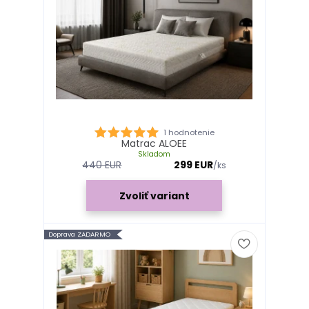
1 hodnotenie
Matrac ALOEE
Skladom
440 EUR
299 EUR
/
ks
Zvoliť variant
Doprava ZADARMO