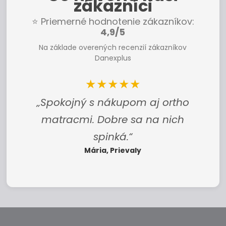
zákazníci
⭐ Priemerné hodnotenie zákazníkov:
4,9/5
Na základe overených recenzií zákazníkov
Danexplus
★★★★★
„Najlepší vankúš! Nosíme si ho
všade, kam ideme.“
Romana, Nové Mesto nad Váhom