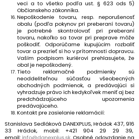
veci a to všetko podľa ust. § 623 ods 5)
Občianskeho zákonníka.
Nepoškodenie tovaru, resp. neporušenosť
obalu (podľa pokynov pri preberaní tovaru)
je potrebné skontrolovať pri preberaní
tovaru, nakoľko sa tovar pri preprave môže
poškodiť. Odporúčame kupujúcim rozbaliť
tovar a prezrieť si ho v prítomnosti dopravcu.
Vaším podpisom kuriérovi prehlasujete, že
obal je nepoškodený.
Tieto reklamačné podmienky sú
neoddeliteľnou súčasťou všeobecných
obchodných podmienok, a predávajúci si
vyhradzuje právo ich kedykoľvek meniť aj bez
predchádzajúceho upozornenia
predávajúceho.
Kontakt pre zasielanie reklamácií:
Stanislava Sedláková DANEXPLUS, Hrádok 437, 916
33 Hrádok, mobil: +421 904 29 29 39,
email:
info@danexplus.sk
. Osobné odovzdanie na