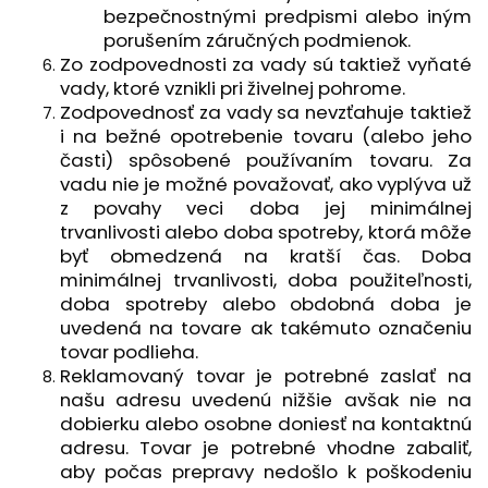
bezpečnostnými predpismi alebo iným
porušením záručných podmienok.
Zo zodpovednosti za vady sú taktiež vyňaté
vady, ktoré vznikli pri živelnej pohrome.
Zodpovednosť za vady sa nevzťahuje taktiež
i na bežné opotrebenie tovaru (alebo jeho
časti) spôsobené používaním tovaru. Za
vadu nie je možné považovať, ako vyplýva už
z povahy veci doba jej minimálnej
trvanlivosti alebo doba spotreby, ktorá môže
byť obmedzená na kratší čas. Doba
minimálnej trvanlivosti, doba použiteľnosti,
doba spotreby alebo obdobná doba je
uvedená na tovare ak takémuto označeniu
tovar podlieha.
Reklamovaný tovar je potrebné zaslať na
našu adresu uvedenú nižšie avšak nie na
dobierku alebo osobne doniesť na kontaktnú
adresu. Tovar je potrebné vhodne zabaliť,
aby počas prepravy nedošlo k poškodeniu