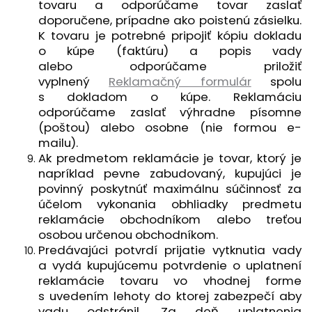
tovaru a odporúčame tovar zaslať
doporučene, prípadne ako poistenú zásielku.
K tovaru je potrebné pripojiť kópiu dokladu
o kúpe (faktúru) a popis vady
alebo odporúčame priložiť
vyplnený
Reklamačný formulár
spolu
s dokladom o kúpe. Reklamáciu
odporúčame zaslať výhradne písomne
(poštou) alebo osobne (nie formou e-
mailu).
Ak predmetom reklamácie je tovar, ktorý je
napríklad pevne zabudovaný, kupujúci je
povinný poskytnúť maximálnu súčinnosť za
účelom vykonania obhliadky predmetu
reklamácie obchodníkom alebo treťou
osobou určenou obchodníkom.
Predávajúci potvrdí prijatie vytknutia vady
a vydá kupujúcemu potvrdenie o uplatnení
reklamácie tovaru vo vhodnej forme
s uvedením lehoty do ktorej zabezpečí aby
vadu odstránil. Za deň uplatnenia