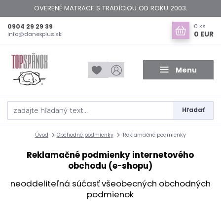
OVERENÉ MATRACE S TRADÍCIOU OD ROKU 2003.
0904 29 29 39
0
ks
0 EUR
info@danexplus.sk
Menu
Hľadať
Úvod
Obchodné podmienky
Reklamačné podmienky
Reklamačné podmienky internetového
obchodu (e-shopu)
neoddeliteľná súčasť všeobecných obchodných
podmienok