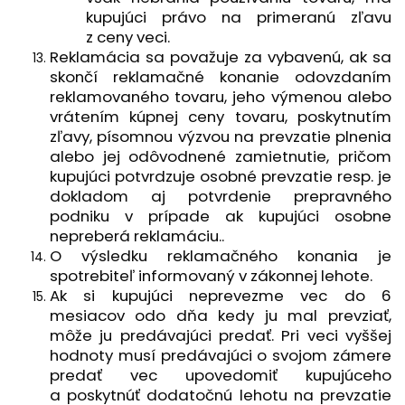
kupujúci právo na primeranú zľavu
z ceny veci.
Reklamácia sa považuje za vybavenú, ak sa
skončí reklamačné konanie odovzdaním
reklamovaného tovaru, jeho výmenou alebo
vrátením kúpnej ceny tovaru, poskytnutím
zľavy, písomnou výzvou na prevzatie plnenia
alebo jej odôvodnené zamietnutie, pričom
kupujúci potvrdzuje osobné prevzatie resp. je
dokladom aj potvrdenie prepravného
podniku v prípade ak kupujúci osobne
nepreberá reklamáciu..
O výsledku reklamačného konania je
spotrebiteľ informovaný v zákonnej lehote.
Ak si kupujúci neprevezme vec do 6
mesiacov odo dňa kedy ju mal prevziať,
môže ju predávajúci predať. Pri veci vyššej
hodnoty musí predávajúci o svojom zámere
predať vec upovedomiť kupujúceho
a poskytnúť dodatočnú lehotu na prevzatie