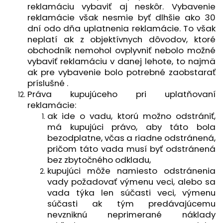
reklamáciu vybaviť aj neskôr. Vybavenie
reklamácie však nesmie byť dlhšie ako 30
dní odo dňa uplatnenia reklamácie. To však
neplatí ak z objektívnych dôvodov, ktoré
obchodník nemohol ovplyvniť nebolo možné
vybaviť reklamáciu v danej lehote, to najmä
ak pre vybavenie bolo potrebné zaobstarať
príslušné .
Práva kupujúceho pri uplatňovaní
reklamácie:
ak ide o vadu, ktorú možno odstrániť,
má kupujúci právo, aby táto bola
bezodplatne, včas a riadne odstránená,
pričom táto vada musí byť odstránená
bez zbytočného odkladu,
kupujúci môže namiesto odstránenia
vady požadovať výmenu veci, alebo sa
vada týka len súčasti veci, výmenu
súčasti ak tým predávajúcemu
nevzniknú neprimerané náklady