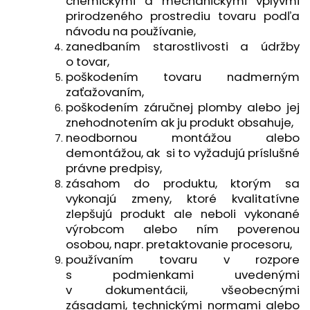
chemickými a mechanickými vplyvmi
prirodzeného prostrediu tovaru podľa
návodu na používanie,
zanedbaním starostlivosti a údržby
o tovar,
poškodením tovaru nadmerným
zaťažovaním,
poškodením záručnej plomby alebo jej
znehodnotením ak ju produkt obsahuje,
neodbornou montážou alebo
demontážou, ak si to vyžadujú príslušné
právne predpisy,
zásahom do produktu, ktorým sa
vykonajú zmeny, ktoré kvalitatívne
zlepšujú produkt ale neboli vykonané
výrobcom alebo ním poverenou
osobou, napr. pretaktovanie procesoru,
používaním tovaru v rozpore
s podmienkami uvedenými
v dokumentácii, všeobecnými
zásadami, technickými normami alebo