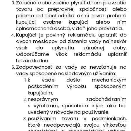
Záručná doba začína plynúť dňom prevzatia
tovaru od prepravnej spoločnosti alebo
priamo od obchodníka ak si tovar preberá
kupujúci osobne kupujúci alebo ním
splnomocnená osoba, v deň jeho prevzatia.
Kupujúci je povinný reklamáciu uplatniť do
dvoch mesiacov od zistenia vady najneskôr
však do uplynutia záručnej doby.
Odporúčame však reklamáciu uplatniť
bezodkladne.
Zodpovednosť za vady sa nevzťahuje na
vady spôsobené nasledovným užívaním:
k vade došlo mechanickým
poškodením výrobku spôsobeným
kupujúcim,
nesprávnym zaobchádzaním
s výrobkom, spôsobom iným ako bol
uvedený v návode na používanie,
používaním tovaru v podmienkach,
ktoré neodpovedajú svojou vlhkosťou,