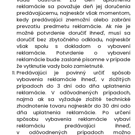
reklamácie sa považuje deň jej doručenia
predávajúcemu, najneskôr však momentom,
kedy predávajúci znemožní alebo zabráni
prevzatiu predmetu reklamácie. Ak nie je
možné potvrdenie doručiť ihneď, musí sa
doručiť bez zbytočného odkladu, najneskôr
však spolu s dokladom o vybavení
reklamácie. Potvrdenie o vybavení
reklamácie bude zaslané písomne v prípade
že vytknutie vady bolo zamietnuté.
Predávajúci je povinný určiť spôsob
vybavenia reklamácie ihneď, v zložitých
prípadoch do 3 dní odo dňa uplatnenia
reklamácie. V odôvodnených prípadoch,
najmä ak sa vyžaduje zložité technické
zhodnotenie tovaru najneskôr do 30 dni odo
dňa uplatnenia reklamácie. Po určení
spôsobu vybavenia reklamácie vybaví
reklamáciu predávajúci ihneď,
v odôvodnených prípadoch možno