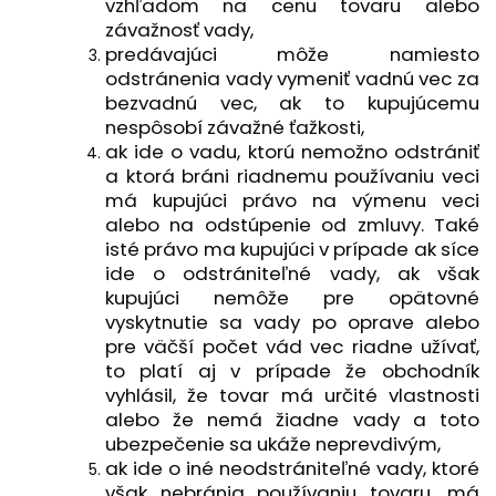
vzhľadom na cenu tovaru alebo
závažnosť vady,
predávajúci môže namiesto
odstránenia vady vymeniť vadnú vec za
bezvadnú vec, ak to kupujúcemu
nespôsobí závažné ťažkosti,
ak ide o vadu, ktorú nemožno odstrániť
a ktorá bráni riadnemu používaniu veci
má kupujúci právo na výmenu veci
alebo na odstúpenie od zmluvy. Také
isté právo ma kupujúci v prípade ak síce
ide o odstrániteľné vady, ak však
kupujúci nemôže pre opätovné
vyskytnutie sa vady po oprave alebo
pre väčší počet vád vec riadne užívať,
to platí aj v prípade že obchodník
vyhlásil, že tovar má určité vlastnosti
alebo že nemá žiadne vady a toto
ubezpečenie sa ukáže neprevdivým,
ak ide o iné neodstrániteľné vady, ktoré
však nebránia používaniu tovaru, má