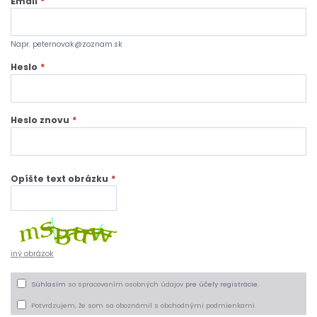
Email
*
Napr. peternovak@zoznam.sk
Heslo
*
Heslo znovu
*
Opíšte text obrázku
*
iný obrázok
Súhlasím
so spracovaním osobných údajov
pre účely registrácie.
Potvrdzujem, že som sa oboznámil s obchodnými podmienkami.