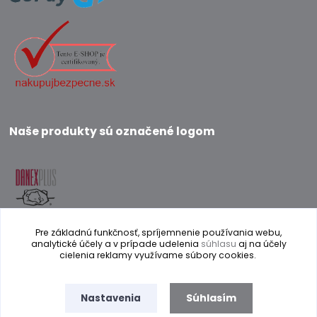
Naše produkty sú označené logom
Pre základnú funkčnosť, spríjemnenie používania webu,
analytické účely a v prípade udelenia
súhlasu
aj na účely
cielenia reklamy využívame súbory cookies.
Prevádzkovateľ internetového obchodu si vyhradzuje právo na zmenu
Súhlasím
Nastavenia
textu a obrázkov bez predchádzajúceho upozornenia. Obrázky môžu byť