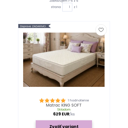
Zobrazujem 1-6 z 6
strana
z 1
Doprava ZADARMO
1 hodnotenie
Matrac KING SOFT
Skladom
629 EUR
/
ks
Zvoliť variant