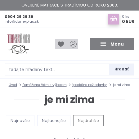
OVERENÉ MATRACE S TRADÍCIOU OD ROKU 2003.
0904 29 29 39
0
ks
0 EUR
info@danexplus.sk
Menu
Hľadať
Úvod
Pomôžeme Vám s výberom
špeciálne požiadavky
je mi zima
je mi zima
Najnovšie
Najlacnejšie
Najdrahšie