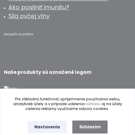
Ako posilniť imunitu?
Sila ovčej vlny
bezpečná platba:
Naše produkty sú označené logom
Pre základnú funkčnosť, spríjemnenie používania webu,
analytické účely a v prípade udelenia
súhlasu
aj na účely
cielenia reklamy využívame súbory cookies.
Prevádzkovateľ internetového obchodu si vyhradzuje právo na zmenu
Súhlasím
Nastavenia
textu a obrázkov bez predchádzajúceho upozornenia. Obrázky môžu byť