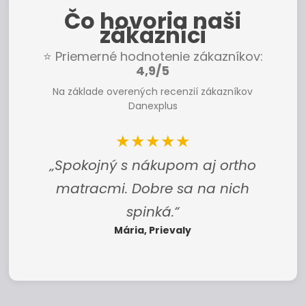
Čo hovoria naši
zákazníci
⭐ Priemerné hodnotenie zákazníkov:
4,9/5
Na základe overených recenzií zákazníkov
Danexplus
★★★★★
„Najlepší vankúš! Nosíme si ho
všade, kam ideme.“
Romana, Nové Mesto nad Váhom