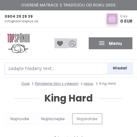
OVERENÉ MATRACE S TRADÍCIOU OD ROKU 2003.
0904 29 29 39
0
ks
0 EUR
info@danexplus.sk
Menu
Hľadať
Úvod
Pomôžeme Vám s výberom
názov
King Hard
King Hard
Najnovšie
Najlacnejšie
Najdrahšie