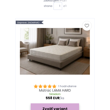
Zobrazujem 1-1 z 1
strana
z 1
Doprava ZADARMO
1 hodnotenie
Matrac LAMA HARD
Skladom
558 EUR
/
ks
Zvoliť variant