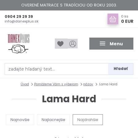
OVERENÉ MATRACE S TRADÍCIOU OD ROKU 2003.
0904 29 29 39
0
ks
0 EUR
info@danexplus.sk
Menu
Hľadať
Úvod
Pomôžeme Vám s výberom
názov
Lama Hard
Lama Hard
Najnovšie
Najlacnejšie
Najdrahšie