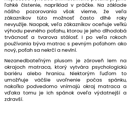
ľahké čistenie, napríklad v práčke. Na základe
nášho pozorovania však vieme, že veľa
zákazníkov túto možnosť často dlhé roky
nevyužije. Naopak, veľa zákazníkov oceňuje veľkú
výhodu pevného poťahu, ktorou je jeho dlhodobá
trvácnosť a tvarova stálosť. I po veľa rokoch
používania býva matrac s pevným poťahom ako
nový, poťah sa nekrčí a nevlní.
Nezanedbateľným plusom je zároveň lem na
okrajoch matraca, ktorý vytvára psychologickú
bariéru alebo hranicu. Niektorým ľuďom to
umožňuje väčšie uvoľnenie počas spánku,
nakoľko podvedomo vnímajú okraj matraca a
vďaka tomu je ich spánok oveľa výdatnejší a
zdravší.