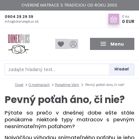
OVERENÉ MATRACE S TRADÍCIOU OD ROKU 2003.
0904 29 29 39
0
ks
0 EUR
info@danexplus.sk
Menu
Hľadať
Úvod
O matracoch
Poradíme Vám
Pevný poťah áno, či nie?
Pevný poťah áno, či nie?
Pýtate sa prečo v dnešnej dobe ešte stále
ponúkame niektoré typy matracov s pevným
nesnímateľným poťahom?
Najväčšou výhodou snímateľného poťahu je jeho