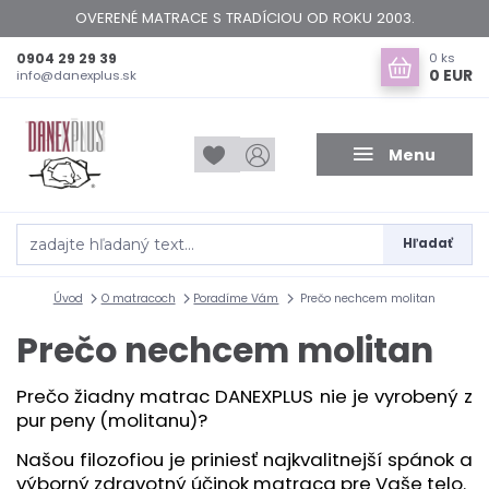
OVERENÉ MATRACE S TRADÍCIOU OD ROKU 2003.
0904 29 29 39
0
ks
0 EUR
info@danexplus.sk
Menu
Hľadať
Úvod
O matracoch
Poradíme Vám
Prečo nechcem molitan
Prečo nechcem molitan
Prečo žiadny matrac DANEXPLUS nie je vyrobený z
pur peny (molitanu)?
Našou filozofiou je priniesť najkvalitnejší spánok a
výborný zdravotný účinok matraca pre Vaše telo.